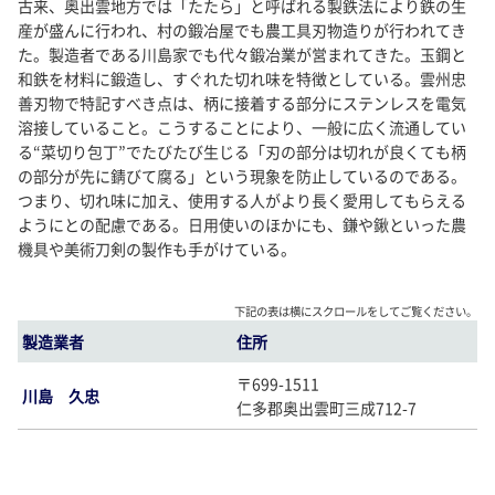
古来、奥出雲地方では「たたら」と呼ばれる製鉄法により鉄の生
産が盛んに行われ、村の鍛冶屋でも農工具刃物造りが行われてき
た。製造者である川島家でも代々鍛冶業が営まれてきた。玉鋼と
和鉄を材料に鍛造し、すぐれた切れ味を特徴としている。雲州忠
善刃物で特記すべき点は、柄に接着する部分にステンレスを電気
溶接していること。こうすることにより、一般に広く流通してい
る“菜切り包丁”でたびたび生じる「刃の部分は切れが良くても柄
の部分が先に錆びて腐る」という現象を防止しているのである。
つまり、切れ味に加え、使用する人がより長く愛用してもらえる
ようにとの配慮である。日用使いのほかにも、鎌や鍬といった農
機具や美術刀剣の製作も手がけている。
下記の表は横にスクロールをしてご覧ください。
製造業者
住所
〒699-1511
川島 久忠
仁多郡奥出雲町三成712-7