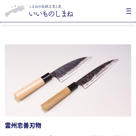
雲州忠善刃物