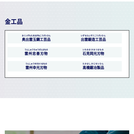
金工品
おくいずもたまはがねこうげいひん
いずもたんぞうこうげいひん
奥出雲玉鋼工芸品
出雲鍛造工芸品
うんしゅうちゅうぜんはもの
いわみおかみつはもの
雲州忠善刃物
石見岡光刃物
うんしゅうゆきみつはもの
たかはしかじせいひん
雲州幸光刃物
高橋鍛冶製品