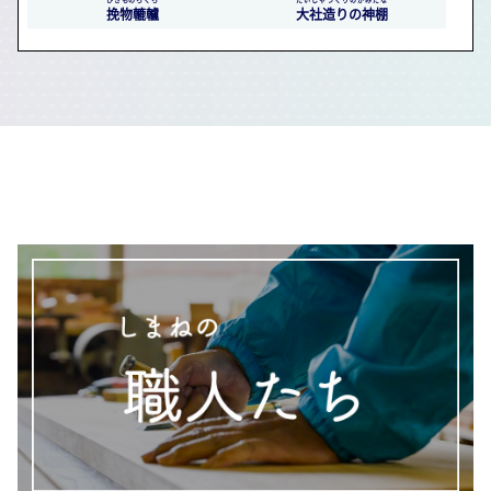
挽物轆轤
大社造りの神棚