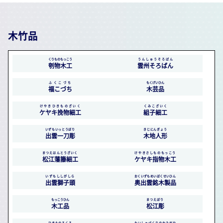
木竹品
くりものもっこう
うんしゅうそろばん
刳物木工
雲州そろばん
ふくこづち
もくげいひん
福こづち
木芸品
けやきひきものざいく
くみこざいく
ケヤキ挽物細工
組子細工
いずもいっとうぼり
きじにんぎょう
出雲一刀彫
木地人形
まつえはんとうざいく
けやきさしものもっこう
松江藩籐細工
ケヤキ指物木工
いずもししがしら
おくいずもめいぼくせいひん
出雲獅子頭
奥出雲銘木製品
もっこうひん
まつえぼり
木工品
松江彫
ひきものろくろ
たいしゃづくりのかみだな