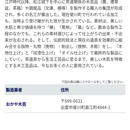
江戸時代以降、松江城下を中心に茶道関係の木芸品（棗、煙草
盆、茶箱）や調度品（文庫、棚等）を製作する職人の集団が形成
され、多くの名工が輩出した。現在斐川町で行われている加工
も、当時より受け継がれた技が生かされている。素材は、美しい
木肌と希少価値を持つ「欅」「黒柿」「桑」など。数ある製作工
程のなかでも、これらの素材選びによって仕上がりの出来・不出
来が左右される。そして、伝統的技法と現在の道具を効果的に組
み合せる指物・丸物（挽物）・削出し（挽物、木彫）をし、「木
地仕上げ」と「拭漆仕上げ」「オイル仕上げ」で最終的な製品に
していく。茶道具から生活工芸品に至るまで、美しい木肌を特徴
とする木工芸品は、今なお多くの人に愛用されている。
下記の表は横にスクロールをしてご覧ください。
製造業者
住所
〒699-0631
おかや木芸
出雲市斐川町直江町4844-1