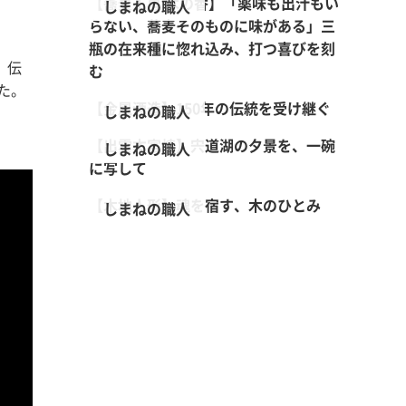
【蕎麦工房 木の香】「薬味も出汁もい
しまねの職人
らない、蕎麦そのものに味がある」三
瓶の在来種に惚れ込み、打つ喜びを刻
」伝
む
た。
【金鳳酒造】150年の伝統を受け継ぐ
しまねの職人
【出雲本宮焼】宍道湖の夕景を、一碗
しまねの職人
に写して
【木地人形】魂を宿す、木のひとみ
しまねの職人