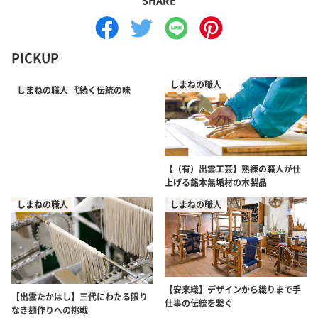
PICKUP
しまねの職人
【村田漁村】三代続く伝統の味
しまねの職人
【（有）出雲工芸】熟練の職人が仕
上げる銘木無垢材の木製品
しまねの職人
しまねの職人
【安来織】デザインから織りまで手
【出雲たかはし】三代にわたる限り
仕事の伝統を繋ぐ
なき麺作りへの挑戦