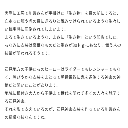
実際に工房で川邊さんが手掛けた「生き物」を目の前にすると、
血走った龍や虎の目にぎろりと睨みつけられているような生々し
い臨場感に圧倒されてしまいます。
まるで生きているような、まさに「生き物」という印象でした。
ちなみに衣装は豪華なものだと重さが30ｋｇにもなり、舞う人の
技量が問われるそうです。
石見地方の子供たちのヒーローはライダーでもレンジャーでもな
く、煌びやかな衣装をまとって勇猛果敢に鬼を退治する神楽の神
様だと聞いたことがあります。
地域に根付き大人から子供まで世代を問わず多くの人々を魅了す
る石見神楽。
それを影で支えているのが、石見神楽衣装を作っている川邊さん
の精緻な技なんですね。