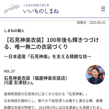
投稿日：2023.04.25
しまねの職人
【石見神楽衣装】100年後も輝きつづけ
る、唯一無二の衣装づくり
〜日本遺産「石見神楽」を支える精緻な技〜
VOL.27
石見神楽衣装（福屋神楽衣装店）
川邊 志津枝
さん
島根県西部の石見地方に古くから伝わる「石見神楽」。
日本神話を題材とし、賑やかで哀愁漂うお囃子と勇壮な舞、豪華
絢爛な衣装が特徴で、
2019年5月には日本遺産にも登録されまし