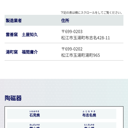
下記の表は横にスクロールをしてご覧ください。
製造業者
住所
〒699-0203
雲善窯 土屋知久
松江市玉湯町布志名428-11
〒699-0202
湯町窯 福間庸介
松江市玉湯町湯町965
陶磁器
いわみやき
ふじなやき
石見焼
布志名焼
きんざんやき
らくざんやき