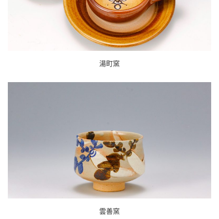
湯町窯
雲善窯