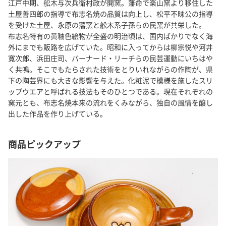
江戸中期、舩木与次兵衛村政が開窯。藩命で楽山窯より移住した
土屋善四郎の指導で布志名焼の品質は向上し、松平不昧公の指導
を受けた土屋、永原の藩窯と舩木系子孫らの民窯が共栄した。
布志名特有の黄釉色絵物が全盛の明治頃は、国内ばかりでなく海
外にまでも販路を広げていた。昭和に入ってからは柳宗悦や河井
寛次郎、浜田庄司、バーナード・リーチらの民芸運動にいちはや
く共鳴。そこでもたらされた技術をとりいれながらの作陶が、県
下の陶芸界にも大きな影響を与えた。化粧泥で模様を施したスリ
ップウエアと呼ばれる技法もそのひとつである。現在それぞれの
窯元とも、布志名焼本来の流れをくみながら、独自の風情を醸し
出した作品を作り上げている。
商品ピックアップ