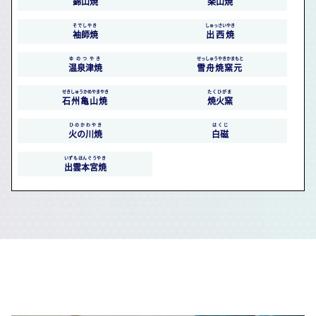
錦山焼
楽山焼
そでしやき
しゅっさいやき
袖師焼
出西焼
ゆのつやき
せっしゅうやきかまもと
温泉津焼
雪舟焼窯元
せきしゅうかめやまやき
たくひがま
石州亀山焼
焼火窯
ひのかわやき
はくじ
火の川焼
白磁
いずもほんぐうやき
出雲本宮焼