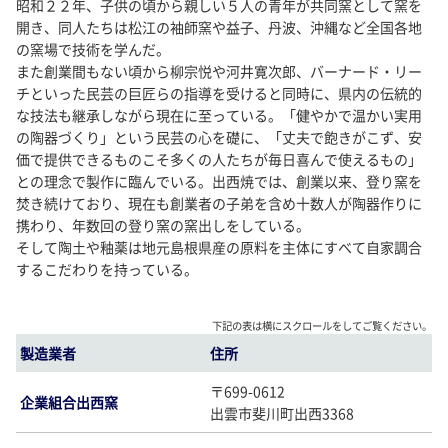
昭和２２年、子供の頃から親しい５人の青年が共同窯として窯を
開き、同人たちは松江の袖師窯や益子、丹波、沖縄など全国各地
の窯場で技術を学んだ。
また創業間もない頃から柳宗悦や河井寛次郎、バーナード・リー
チといった民芸の巨匠らの指導を受けると同時に、県内の伝統的
な技法も継承しながら現在に至っている。「健やかで温かい実用
の陶器づくり」という民芸の心を礎に、「丈夫で飽きがこず、安
価で提供できるものこそ多くの人たちが毎日喜んで使えるもの」
との理念で製作に臨んでいる。出西焼では、創業以来、登り窯を
焚き続けており、現在も創業者の子弟を含め十数人が陶器作りに
携わり、年数回の登り窯の窯出しをしている。
そして陶土や釉薬は地元島根県産の原料を主体にすべて自家調合
するこだわりを持っている。
下記の表は横にスクロールをしてご覧ください。
製造業者
住所
〒699-0612
企業組合出西窯
出雲市斐川町出西3368