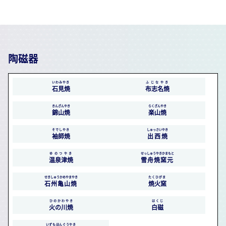
陶磁器
いわみやき
ふじなやき
石見焼
布志名焼
きんざんやき
らくざんやき
錦山焼
楽山焼
そでしやき
しゅっさいやき
袖師焼
出西焼
ゆのつやき
せっしゅうやきかまもと
温泉津焼
雪舟焼窯元
せきしゅうかめやまやき
たくひがま
石州亀山焼
焼火窯
ひのかわやき
はくじ
火の川焼
白磁
いずもほんぐうやき